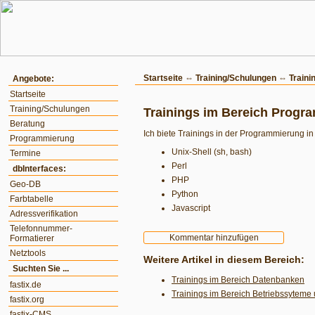
Startseite
⇔
Training/Schulungen
⇔ Traini
Angebote:
Startseite
Training/Schulungen
Trainings im Bereich Progr
Beratung
Ich biete Trainings in der Programmierung in
Programmierung
Unix-Shell (sh, bash)
Termine
Perl
dbInterfaces:
PHP
Geo-DB
Python
Farbtabelle
Javascript
Adressverifikation
Telefonnummer-
Formatierer
Netztools
Weitere Artikel in diesem Bereich:
Suchten Sie ...
Trainings im Bereich Datenbanken
fastix.de
Trainings im Bereich Betriebssyteme
fastix.org
fastix-CMS